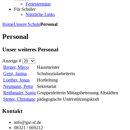
Ferientermine
Für Schüler
Nützliche Links
Home
Unsere Schule
Personal
Personal
Unser weiteres Personal
Anzeige #
Berger, Mirco
Hausmeister
Geist, Janina
Schulsozialarbeiterin
Loether, Jonas
Hortleitung
Neumann, Petra
Sekretariat
Reithmaier, Sonja
Gruppenleiterin Mittagsbetreuung Altstädten
Stetter, Christiane
pädagogische Unterstützungskraft
Kontakt
info@gsr-sf.de
08321 / 669212